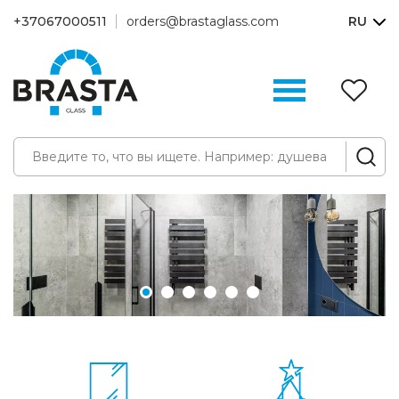
+37067000511
orders@brastaglass.com
RU
З
(0