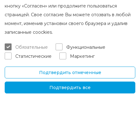
кнопку «Согласен» или продолжите пользоваться
страницей. Свое согласие Вы можете отозвать в любой
момент, изменив установки своего браузера и удалив
О Brasta Glass
Обслуживание клиентов
записанные coockies.
О нас
Где приобрести
Обязательные
Функциональные
Карьера
Гарантия и обслуживание
Статистические
Маркетинг
Контакты
Доставка и возврат
Подтвердить отмеченные
ЗАО "Браста Гласс"
Информация
Палемон ул. 7Б,
Ч.З.В.
Подтвердить все
Каунас, LT-52158
Новости
Тел.
+370 670 00511
Политика конфиденц
иальности
Эл. адрес р.:
Решения для междун
orders@brastaglass.com
ародных рынков