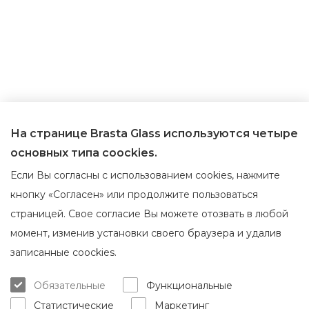
На странице Brasta Glass используются четыре
основных типа coockies.
Если Вы согласны с использованием cookies, нажмите
кнопку «Согласен» или продолжите пользоваться
страницей. Свое согласие Вы можете отозвать в любой
момент, изменив установки своего браузера и удалив
О Brasta Glass
Обслуживание клиентов
записанные coockies.
О нас
Где приобрести
Обязательные
Функциональные
Карьера
Гарантия и обслуживание
Статистические
Маркетинг
Контакты
Доставка и возврат