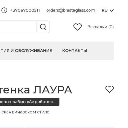
+37067000511
orders@brastaglass.com
RU
Закладки (0)
НТИЯ И ОБСЛУЖИВАНИЕ
КОНТАКТЫ
тенка ЛАУРА
шевых кабин «Акробатка»
в скандинавском стиле.