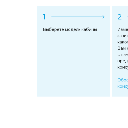
1
2
Выберете модель кабины
Изме
зави
како
Вам 
с на
пред
конс
Обра
конс